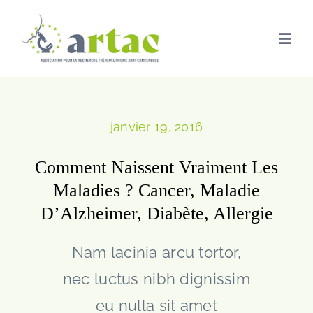
Passer
au
contenu
Togg
Navi
ACCUEIL
janvier 19, 2016
ARTAC
Comment Naissent Vraiment Les
Maladies ? Cancer, Maladie
PRÉVENTIO
D’Alzheimer, Diabète, Allergie
RECHERCHE
Nam lacinia arcu tortor,
nec luctus nibh dignissim
NOUS SOUT
eu nulla sit amet