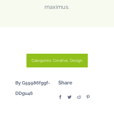
CONTACT
maximus.
Facebook
Instagram
Linkedin
Categories:
Creative
,
Design
Share
By G59986fggf-
DDgu46