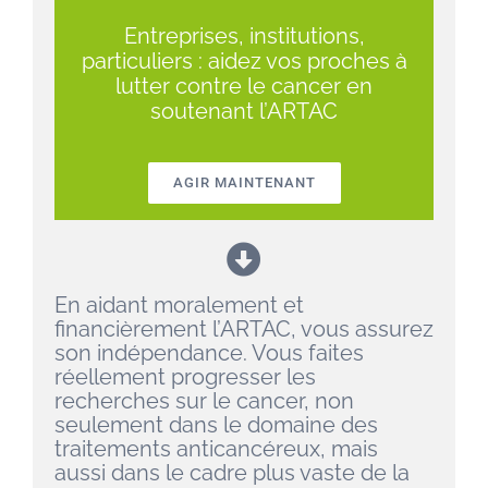
Entreprises, institutions,
particuliers : aidez vos proches à
lutter contre le cancer en
soutenant l’ARTAC
AGIR MAINTENANT
En aidant moralement et
financièrement l’ARTAC, vous assurez
son indépendance. Vous faites
réellement progresser les
recherches sur le cancer, non
seulement dans le domaine des
traitements anticancéreux, mais
aussi dans le cadre plus vaste de la