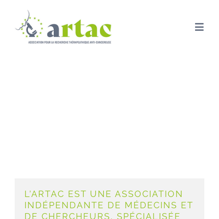
Passer
au
contenu
Togg
Navi
ACCUEIL
ARTAC – Association pour la
Recherche Thérapeutique Anti-
ARTAC
Cancéreuse
PRÉVENTIO
RECHERCHE
L’ARTAC EST UNE ASSOCIATION
NOUS SOUT
INDÉPENDANTE DE MÉDECINS ET
DE CHERCHEURS, SPÉCIALISÉE