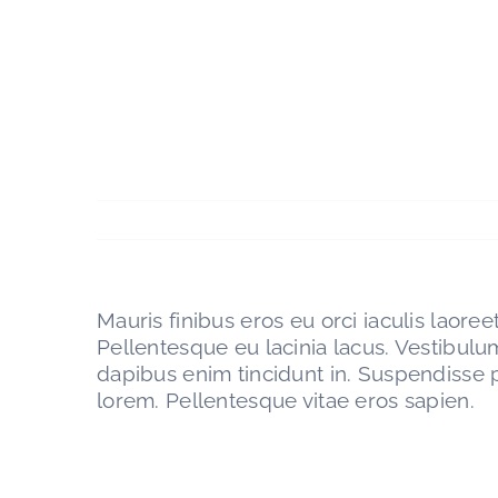
Passer
au
contenu
Mauris finibus eros eu orci iaculis laoreet
Pellentesque eu lacinia lacus. Vestibul
dapibus enim tincidunt in. Suspendisse p
lorem. Pellentesque vitae eros sapien.