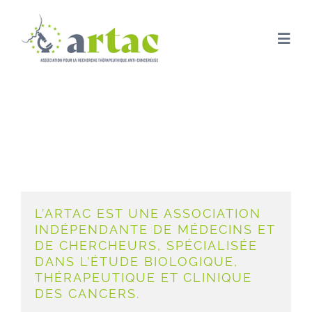
Passer
au
contenu
Togg
Navi
ACCUEIL
Prévention Environnementale
ARTAC
PRÉVENTIO
L’ARTAC EST UNE ASSOCIATION
INDÉPENDANTE DE MÉDECINS ET
RECHERCHE
DE CHERCHEURS, SPÉCIALISÉE
DANS L’ÉTUDE BIOLOGIQUE,
THÉRAPEUTIQUE ET CLINIQUE
NOUS SOUT
DES CANCERS.