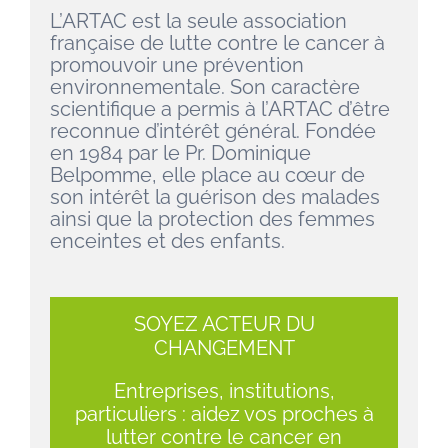
CONTACT
L’ARTAC est la seule association
française de lutte contre le cancer à
promouvoir une prévention
Facebook
environnementale. Son caractère
scientifique a permis à l’ARTAC d’être
reconnue d’intérêt général. Fondée
Instagram
en 1984 par le Pr. Dominique
Belpomme, elle place au cœur de
son intérêt la guérison des malades
Linkedin
ainsi que la protection des femmes
enceintes et des enfants.
SOYEZ ACTEUR DU
CHANGEMENT
Entreprises, institutions,
particuliers : aidez vos proches à
lutter contre le cancer en