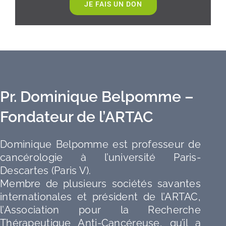
JE FAIS UN DON
Pr. Dominique Belpomme –
Fondateur
de l’ARTAC
Dominique Belpomme est profe
sseur de
cancérologie à l’université Paris-
Descartes (Paris V).
Membre de plusieurs sociétés savantes
internationales et président de l’ARTAC,
l’Association pour la Recherche
Thérapeutique Anti-Cancéreuse, qu’il a