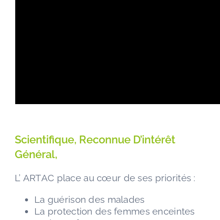
Scientifique, Reconnue D’intérêt
Général,
L’ ARTAC place au cœur de ses priorités :
La
guérison des malades
La
protection des femmes enceintes