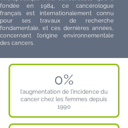
fondée en 1984, ce cancérologue
français est internationalement connu
pour ses travaux de recherche
fondamentale, et ces dernières années,
concernant l’origine environnementale
des cancers.
0
%
l’augmentation de l’incidence du
cancer chez les femmes depuis
1990