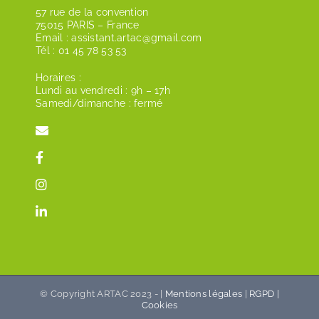
57 rue de la convention
75015 PARIS – France
Email : assistant.artac@gmail.com
Tél : 01 45 78 53 53
Horaires :
Lundi au vendredi : 9h – 17h
​​Samedi/dimanche : fermé
© Copyright ARTAC 2023 - |
Mentions légales
|
RGPD |
Cookies